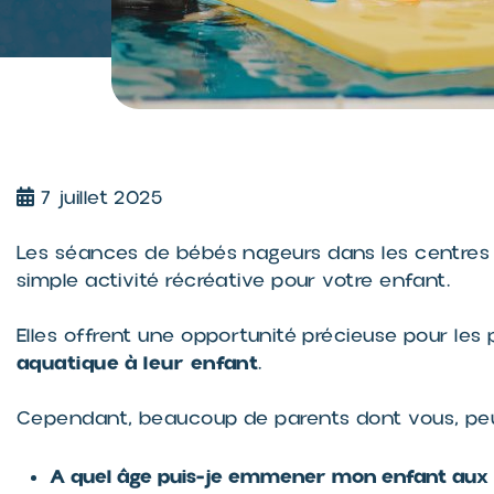
7 juillet 2025
Les séances de bébés nageurs dans les centres 
LE CAB - CENTRE
simple activité récréative pour votre enfant.
AQUATIQUE DES
BERTISETTES
(VIROFLAY)
Elles offrent une opportunité précieuse pour les
aquatique à leur enfant
.
Le CAB - Centre aquatique
des Bertisettes est situé à
Viroflay dans le département
Cependant, beaucoup de parents dont vous, peuv
> Voir les
des Yvelines, en...
détails
A quel âge puis-je emmener mon enfant aux 