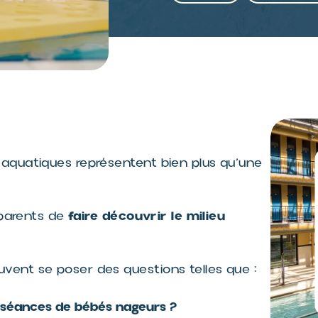
aquatiques représentent bien plus qu’une
ESPACE SPORTIF
EDOUARD PAILLERON
(PARIS)
faire découvrir le milieu
 parents de
Au cœur du 19ème
arrondissement et aux pieds
des Buttes Chaumont,
ent se poser des questions telles que :
l’équipe de l’Espace Sportif
> Voir les détails
Paill...
séances de bébés nageurs ?