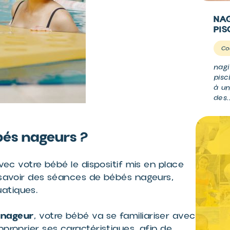
NAG
PIS
Co
nagi
pisc
à un
des.
bés nageurs ?
 avec votre bébé le dispositif mis en place
à savoir des séances de bébés nageurs,
atiques.
-nageur
, votre bébé va se familiariser avec
proprier ses caractéristiques, afin de