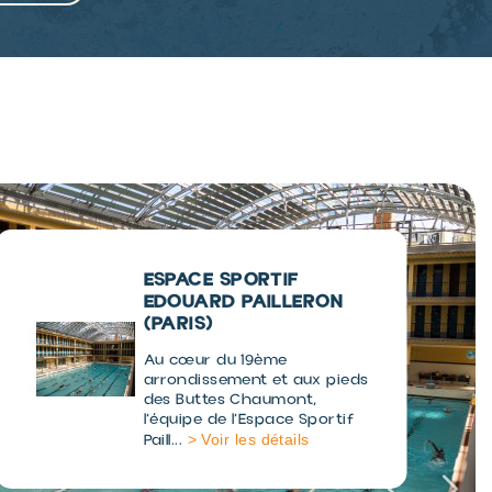
CENTRE AQUALUDIQUE
L'O
(ORLÉANS)
Le centre aqualudique L’O
convient aux familles comme
aux sportifs. La piscine est
> Voir les
située au centre...
détails