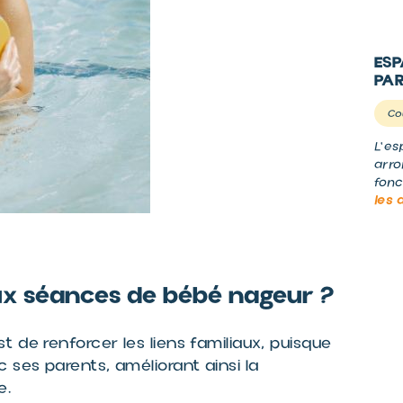
ESP
PAR
Co
L'es
arro
fonc
les 
 aux séances de bébé nageur ?
 de renforcer les liens familiaux, puisque
ses parents, améliorant ainsi la
e.