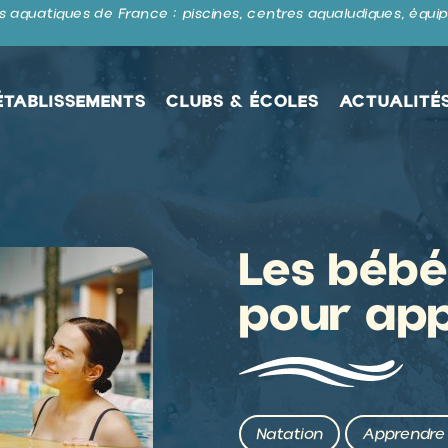
 aquatiques de France : piscines, centres aqualudiques, équip
ÉTABLISSEMENTS
CLUBS & ÉCOLES
ACTUALITÉ
Les bébé
pour ap
Natation
Apprendre