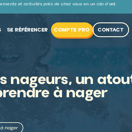
ements et activités près de chez vous en un clin d’œil.
S
SE RÉFÉRENCER
COMPTE PRO
CONTACT
s nageurs, un atou
prendre à nager
 à nager