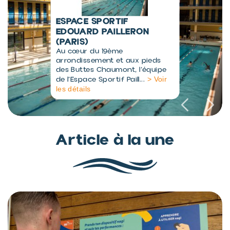
CENTRE AQUALUDIQUE L'O
(ORLÉANS)
Le centre aqualudique L’O
convient aux familles comme
aux sportifs. La piscine est
> Voir les
située au centre...
détails
Article à la une