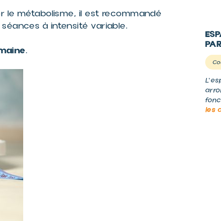
er le métabolisme, il est recommandé
séances à intensité variable.
ESP
PAR
emaine
.
Co
L'es
arro
fonc
les 