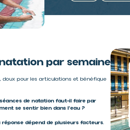
natation par semaine
LE CAB - CENTRE
AQUATIQUE DES
, doux pour les articulations et bénéfique
BERTISETTES
(VIROFLAY)
Le CAB - Centre aquatique
éances de natation faut-il faire par
des Bertisettes est situé à
ment se sentir bien dans l’eau ?
Viroflay dans le département
> Voir les
des Yvelines, en...
détails
 réponse dépend de plusieurs facteurs
.