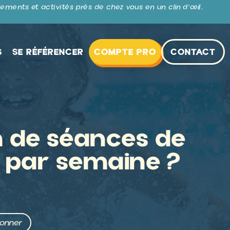
ements et activités près de chez vous en un clin d’œil.
S
SE RÉFÉRENCER
COMPTE PRO
CONTACT
 de séances de
 par semaine ?
ionner