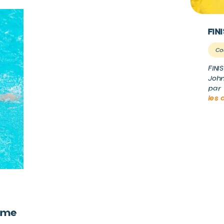
FIN
Co
FINI
John
par 
les 
orme