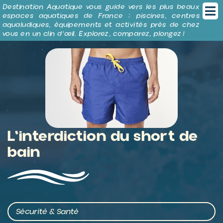
Panneau de gestion des cookies
Destination Aquatique vous guide vers les plus beaux
espaces aquatiques de France : piscines, centres
aqualudiques, équipements et activités près de chez
vous en un clin d’œil. Explorez, comparez, plongez !
L'interdiction du short de
bain
Sécurité & Santé