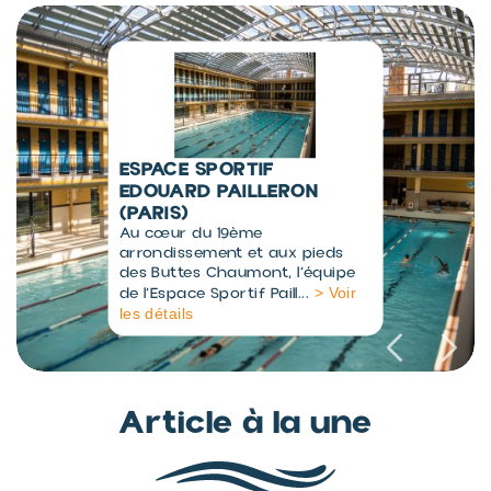
CENTRE AQUALUDIQUE L'O
(ORLÉANS)
Le centre aqualudique L’O
convient aux familles comme
aux sportifs. La piscine est
> Voir les
située au centre...
détails
Article à la une