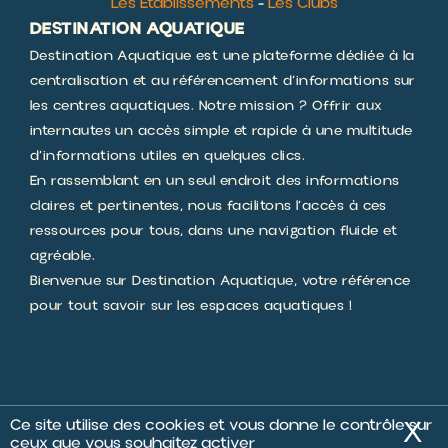
Destination Aquatique est une plateforme dédiée à la
centralisation et au référencement d’informations sur
les centres aquatiques. Notre mission ? Offrir aux
internautes un accès simple et rapide à une multitude
d’informations utiles en quelques clics.
En rassemblant en un seul endroit des informations
claires et pertinentes, nous facilitons l’accès à ces
ressources pour tous, dans une navigation fluide et
agréable.
Bienvenue sur Destination Aquatique, votre référence
pour tout savoir sur les espaces aquatiques !
SIRET 932 606 445 00017
Mentions Légales
CGV
CGU
Ce site utilise des cookies et vous donne le contrôle sur
X
M
Développement Code Optimisé, Pole Position et Qualité de Service par
Processx www.processx.fr -
création site internet orléans
-
Site
agréé
QualiNet
ceux que vous souhaitez activer