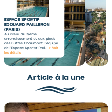
CENTRE AQUALUDIQUE L'O
(ORLÉANS)
Le centre aqualudique L’O
convient aux familles comme
aux sportifs. La piscine est
> Voir les
située au centre...
détails
Article à la une