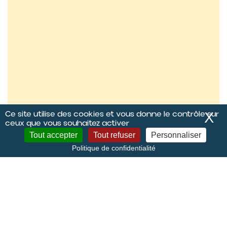
Ce site utilise des cookies et vous donne le contrôle sur
X
M
ceux que vous souhaitez activer
Tout accepter
Tout refuser
Personnaliser
Politique de confidentialité