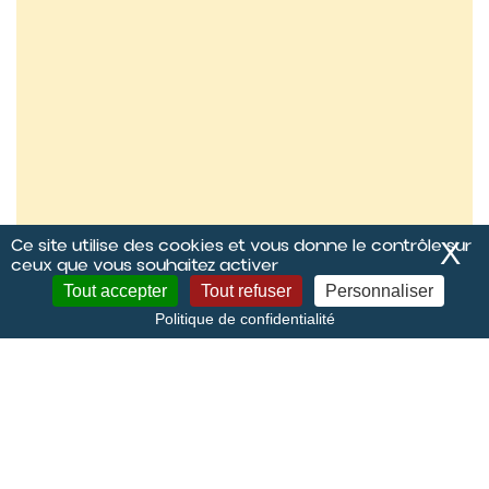
Ce site utilise des cookies et vous donne le contrôle sur
X
M
ceux que vous souhaitez activer
Tout accepter
Tout refuser
Personnaliser
Politique de confidentialité